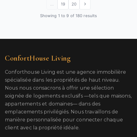
...
19
20
Showing 1 to 9 of 180 results
ConfortHouse Living
Conforthouse Living est une agence immobilière
spécialisée dans les propriétés de haut niveau.
Nous nous consacrons à offrir une sélection
soignée de logements exclusifs —tels que maisons,
appartements et domaines— dans des
emplacements privilégiés. Nous travaillons de
manière personnalisée pour connecter chaque
client avec la propriété idéale.