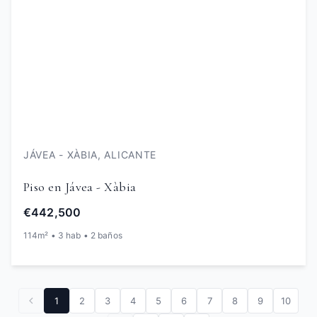
JÁVEA - XÀBIA, ALICANTE
Piso en Jávea - Xàbia
€442,500
114m² • 3 hab • 2 baños
1
2
3
4
5
6
7
8
9
10