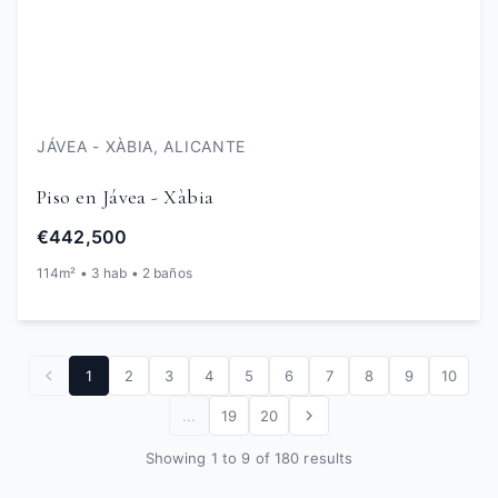
JÁVEA - XÀBIA, ALICANTE
Piso en Jávea - Xàbia
€442,500
114m² • 3 hab • 2 baños
1
2
3
4
5
6
7
8
9
10
...
19
20
Showing 1 to 9 of 180 results