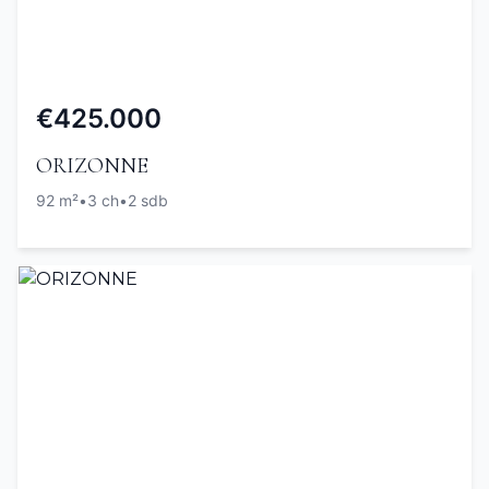
€425.000
ORIZONNE
92 m²
•
3 ch
•
2 sdb