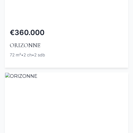
€360.000
ORIZONNE
72 m²
•
2 ch
•
2 sdb