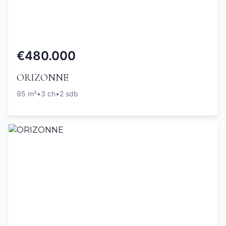
€480.000
ORIZONNE
95 m²
•
3 ch
•
2 sdb