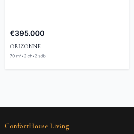
€395.000
ORIZONNE
70 m²
•
2 ch
•
2 sdb
ConfortHouse Living