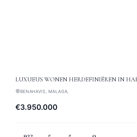
LUXUEUS WONEN HERDEFINIËREN IN HA
BENAHAVIS, MALAGA,
€3.950.000
932
5
5
0