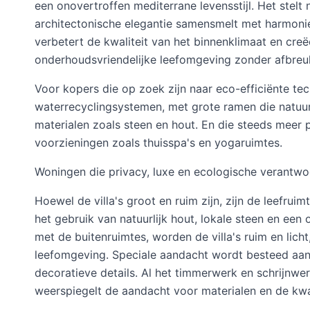
een onovertroffen mediterrane levensstijl. Het stel
architectonische elegantie samensmelt met harmonie
verbetert de kwaliteit van het binnenklimaat en creë
onderhoudsvriendelijke leefomgeving zonder afbreuk
Voor kopers die op zoek zijn naar eco-efficiënte t
waterrecyclingsystemen, met grote ramen die natuurl
materialen zoals steen en hout. En die steeds meer
voorzieningen zoals thuisspa's en yogaruimtes.
Woningen die privacy, luxe en ecologische verantwo
Hoewel de villa's groot en ruim zijn, zijn de leefru
het gebruik van natuurlijk hout, lokale steen en een 
met de buitenruimtes, worden de villa's ruim en lich
leefomgeving. Speciale aandacht wordt besteed aan ve
decoratieve details. Al het timmerwerk en schrijnw
weerspiegelt de aandacht voor materialen en de kwali