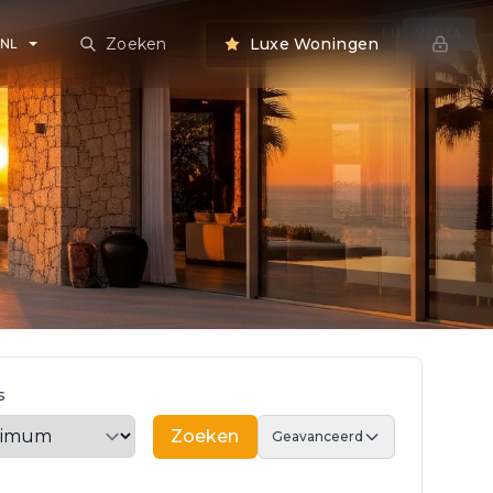
LUXE VILLA
VENTA
Zoeken
Luxe Woningen
NL
s
Zoeken
Zoeken
Geavanceerd