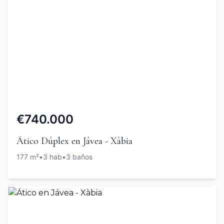
€740.000
Ático Dúplex en Jávea - Xàbia
177 m²
•
3 hab
•
3 baños