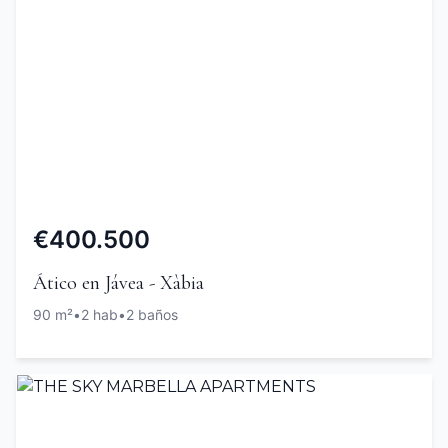
€400.500
Ático en Jávea - Xàbia
90 m²
•
2 hab
•
2 baños