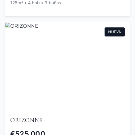
128m² • 4 hab • 3 baños
NUEVA
ORIZONNE
€525,000